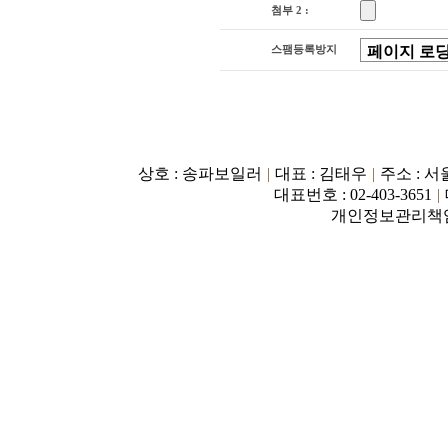
다.
첨부 2 :
스팸등록방지
홈
|
회사소개
|
공지사항
|
오시는길
|
상호 : 송파보일러
|
대표 : 김태우
|
주소 : 서
대표번호 : 02-403-3651
|
개인정보관리책임