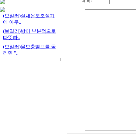
제 목 :
⑤ 불량회원 부정이
⑥ 기타 원활한 양
(보일러)실내온도조절기
에 아무..
:: 수집하는 개인정
(보일러)방이 부분적으로
따뜻하..
① 성명, 아이디, 
(보일러)물보충밸브를 돌
그외 선택항목
리면 "..
:: 개인정보의 보유
① 원칙적으로 개인
시 지체 없이 파기
② 단, 불량회원의
지 후 아이디를 3개
③ 전자상거래에서의
에 의해 보존할 필