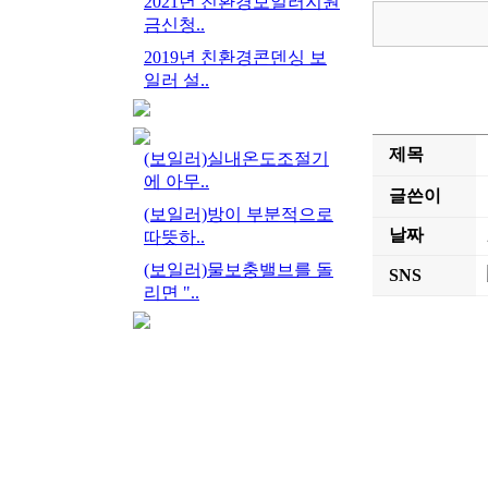
2021년 친환경보일러지원
금신청..
2019년 친환경콘덴싱 보
일러 설..
제목
(보일러)실내온도조절기
에 아무..
글쓴이
(보일러)방이 부분적으로
날짜
따뜻하..
(보일러)물보충밸브를 돌
SNS
리면 "..