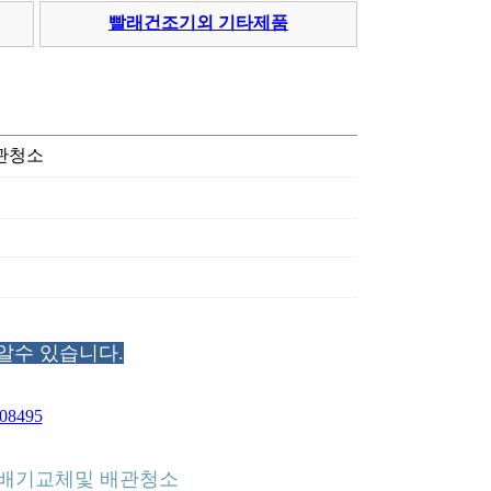
빨래건조기외 기타제품
배관청소
알수 있습니다.
808495
 분배기교체및 배관청소